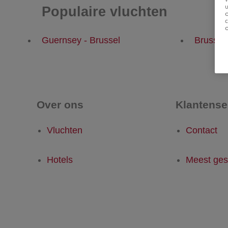
u
Populaire vluchten
Guernsey - Brussel
Brussel
Over ons
Klantense
Vluchten
Contact
Hotels
Meest ges