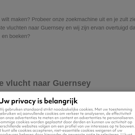
sey wilt maken? Probeer onze zoekmachine uit en je zult z
vluchten naar Guernsey en wij zijn ervan overtuigd dat V
en en boeken?
je vlucht naar Guernsey
Uw privacy is belangrijk
Wij gebruiken standaard strikt noodzakelijke cookies. Met uw toestemming
ebruiken wij aanvullende cookies om verkeer te analyseren, de effectiviteit
an onze advertenties te meten en content en advertenties te personaliseren.
Sommige cookies worden geplaatst door derden en kunnen uw activiteit op
erschillende websites volgen om een profiel van uw interesses op te bouwen.
 kunt alle cookies accepteren, niet-essentiële cookies weigeren of uw
voorkeuren beheren door hieronder de gewenste optie te selecteren. U kunt