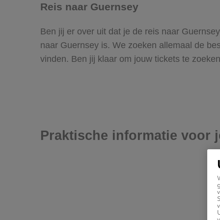
Reis naar Guernsey
Ben jij er over uit dat je de reis naar Guern
naar Guernsey is. We zoeken allemaal de beste 
vinden. Ben jij klaar om jouw tickets te zoek
Praktische informatie voor 
g
v
v
U