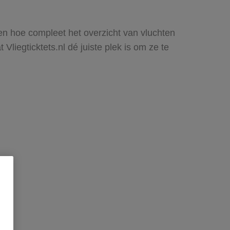
ien hoe compleet het overzicht van vluchten
liegticktets.nl dé juiste plek is om ze te