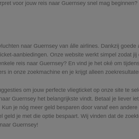
orpret voor jouw reis naar Guernsey snel mag beginnen? 
 vluchten naar Guernsey van álle airlines. Dankzij goede
gticket-aanbiedingen. Onze website werkt simpel zodat jij
enkele reis naar Guernsey? En vind je het oké om tijdens 
ers in onze zoekmachine en je krijgt alleen zoekresultat
ggesties om jouw perfecte vliegticket op onze site te se
naar Guernsey het belangrijkste vindt. Betaal je liever i
r. Kun je nóg meer geld besparen door vanaf een ander
el geld je met die optie bespaart. Wij vinden dat de zoek
s naar Guernsey!