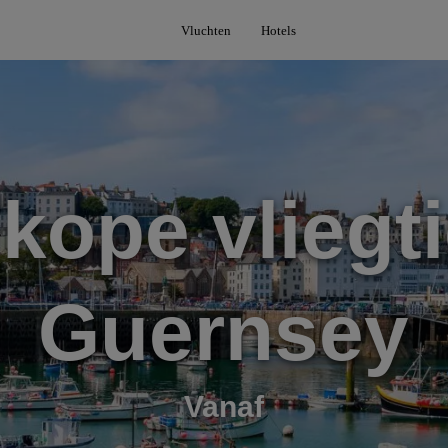
Vluchten
Hotels
kope vliegti
Guernsey
Vanaf