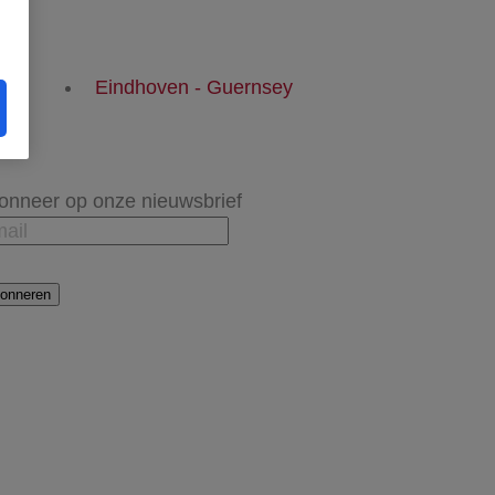
Eindhoven - Guernsey
onneer op onze nieuwsbrief
onneren