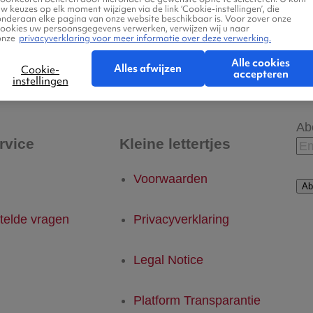
w keuzes op elk moment wijzigen via de link ‘Cookie-instellingen’, die
onderaan elke pagina van onze website beschikbaar is. Voor zover onze
cookies uw persoonsgegevens verwerken, verwijzen wij u naar
onze
privacyverklaring voor meer informatie over deze verwerking.
 - Guernsey
Guernsey - Eindhoven
Alle cookies
Alles afwijzen
Cookie-
accepteren
instellingen
Ab
rvice
Kleine lettertjes
Voorwaarden
Ab
telde vragen
Privacyverklaring
Legal Notice
Platform Transparantie