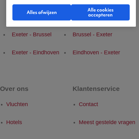
Alle cookies
Alles afwijzen
accepteren
Populaire vluchten
Exeter - Brussel
Brussel - Exeter
Exeter - Eindhoven
Eindhoven - Exeter
Over ons
Klantenservice
Vluchten
Contact
Hotels
Meest gestelde vragen