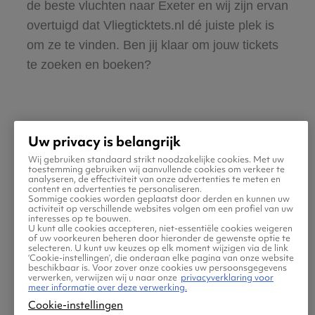
de beste vluchten naar Exeter en wij zijn ervan
overtuigd dat Vliegticktets.nl dé juiste plek is
om ze te vinden. Ben jij klaar om jouw tickets
te zoeken en boeken?
Uw privacy is belangrijk
Wij gebruiken standaard strikt noodzakelijke cookies. Met uw
Praktische informatie voor
toestemming gebruiken wij aanvullende cookies om verkeer te
analyseren, de effectiviteit van onze advertenties te meten en
content en advertenties te personaliseren.
je vlucht naar Exeter
Sommige cookies worden geplaatst door derden en kunnen uw
activiteit op verschillende websites volgen om een profiel van uw
interesses op te bouwen.
U kunt alle cookies accepteren, niet-essentiële cookies weigeren
of uw voorkeuren beheren door hieronder de gewenste optie te
selecteren. U kunt uw keuzes op elk moment wijzigen via de link
‘Cookie-instellingen’, die onderaan elke pagina van onze website
beschikbaar is. Voor zover onze cookies uw persoonsgegevens
verwerken, verwijzen wij u naar onze
privacyverklaring voor
meer informatie over deze verwerking.
Cookie-instellingen