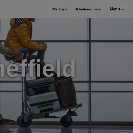
MyTrips
Klantenservice
Menu
effield