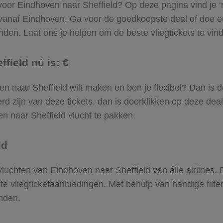
 voor Eindhoven naar Sheffield? Op deze pagina vind je ‘m
k vanaf Eindhoven. Ga voor de goedkoopste deal of doe
nden. Laat ons je helpen om de beste vliegtickets te vinde
field nú is: €
oven naar Sheffield wilt maken en ben je flexibel? Dan is 
d zijn van deze tickets, dan is doorklikken op deze deal
en naar Sheffield vlucht te pakken.
ld
 vluchten van Eindhoven naar Sheffield van álle airlines.
ste vliegticketaanbiedingen. Met behulp van handige filte
onden.