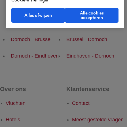
Cookie-instellingen
Alle cookies
Alles afwijzen
accepteren
Populaire vluchten
Dornoch - Brussel
Brussel - Dornoch
Dornoch - Eindhoven
Eindhoven - Dornoch
Over ons
Klantenservice
Vluchten
Contact
Hotels
Meest gestelde vragen