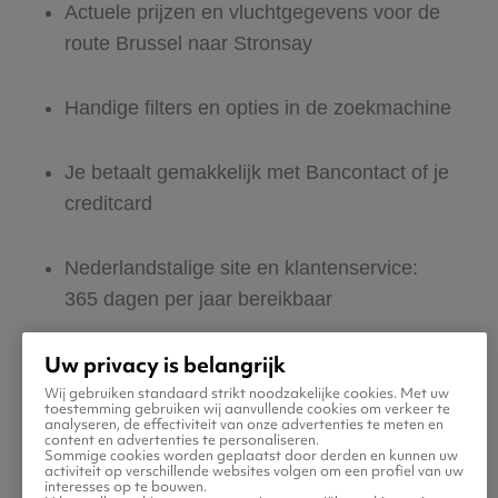
Actuele prijzen en vluchtgegevens voor de
route Brussel naar Stronsay
Handige filters en opties in de zoekmachine
Je betaalt gemakkelijk met Bancontact of je
creditcard
Nederlandstalige site en klantenservice:
365 dagen per jaar bereikbaar
Uw privacy is belangrijk
Zeker van veilig boeken en betalen
Wij gebruiken standaard strikt noodzakelijke cookies. Met uw
toestemming gebruiken wij aanvullende cookies om verkeer te
analyseren, de effectiviteit van onze advertenties te meten en
Boek ook direct een hotel of huurauto voor
content en advertenties te personaliseren.
Sommige cookies worden geplaatst door derden en kunnen uw
in Stronsay
activiteit op verschillende websites volgen om een profiel van uw
interesses op te bouwen.