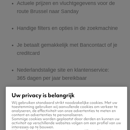
Actuele prijzen en vluchtgegevens voor de
route Brussel naar Sanday
Handige filters en opties in de zoekmachine
Je betaalt gemakkelijk met Bancontact of je
creditcard
Nederlandstalige site en klantenservice:
365 dagen per jaar bereikbaar
Uw privacy is belangrijk
Zeker van veilig boeken en betalen
Wij gebruiken standaard strikt noodzakelijke cookies. Met uw
toestemming gebruiken wij aanvullende cookies om verkeer te
analyseren, de effectiviteit van onze advertenties te meten en
Boek ook direct een hotel of huurauto voor
content en advertenties te personaliseren.
Sommige cookies worden geplaatst door derden en kunnen uw
in Sanday
activiteit op verschillende websites volgen om een profiel van uw
interesses op te bouwen.