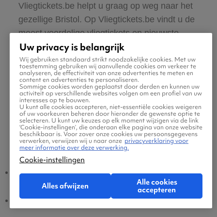
Vliegtickets.be helpt u graag op weg naar het
gezellige Bristol. Op Vliegtickets.be vindt u de
meest voordelige vliegtickets en nieuwste
Uw privacy is belangrijk
aanbiedingen in ons gebruiksvriendelijke
Wij gebruiken standaard strikt noodzakelijke cookies. Met uw
zoeksysteem. Vind nu uw vliegtickets naar
toestemming gebruiken wij aanvullende cookies om verkeer te
analyseren, de effectiviteit van onze advertenties te meten en
Bristol en reis af naar het Verenigd Koninkrijk!
content en advertenties te personaliseren.
Sommige cookies worden geplaatst door derden en kunnen uw
activiteit op verschillende websites volgen om een profiel van uw
interesses op te bouwen.
U kunt alle cookies accepteren, niet-essentiële cookies weigeren
of uw voorkeuren beheren door hieronder de gewenste optie te
selecteren. U kunt uw keuzes op elk moment wijzigen via de link
‘Cookie-instellingen’, die onderaan elke pagina van onze website
beschikbaar is. Voor zover onze cookies uw persoonsgegevens
verwerken, verwijzen wij u naar onze
privacyverklaring voor
Populaire vluchten
meer informatie over deze verwerking.
Cookie-instellingen
Bristol - Brussel
Brussel - Bristol
Alle cookies
Alles afwijzen
accepteren
Bristol - Eindhoven
Eindhoven - Bristol