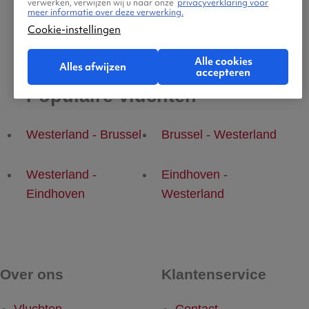
verwerken, verwijzen wij u naar onze
privacyverklaring voor
meer informatie over deze verwerking.
Cookie-instellingen
Alle cookies
Alles afwijzen
accepteren
Populaire vluchten
Westerland - Brussel
Brussel - Westerland
Westerland -
Eindhoven -
Eindhoven
Westerland
Over ons
Klantenservice