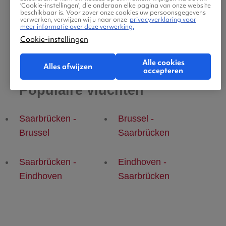
‘Cookie-instellingen’, die onderaan elke pagina van onze website
beschikbaar is. Voor zover onze cookies uw persoonsgegevens
verwerken, verwijzen wij u naar onze
privacyverklaring voor
meer informatie over deze verwerking.
Cookie-instellingen
Alle cookies
Alles afwijzen
accepteren
Populaire vluchten
Saarbrücken -
Brussel -
Brussel
Saarbrücken
Saarbrücken -
Eindhoven -
Eindhoven
Saarbrücken