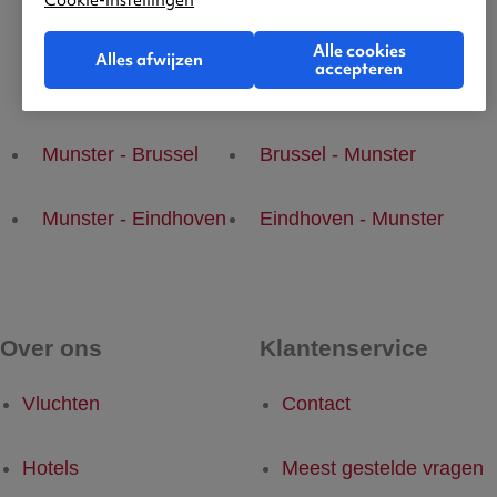
Cookie-instellingen
Alle cookies
Alles afwijzen
accepteren
Populaire vluchten
Munster - Brussel
Brussel - Munster
Munster - Eindhoven
Eindhoven - Munster
Over ons
Klantenservice
Vluchten
Contact
Hotels
Meest gestelde vragen