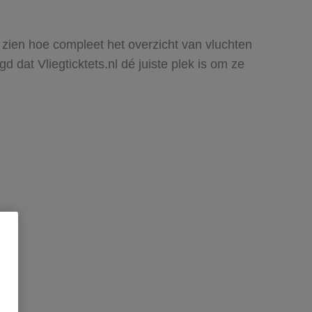
 zien hoe compleet het overzicht van vluchten
dat Vliegticktets.nl dé juiste plek is om ze