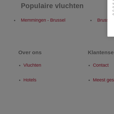
u
Populaire vluchten
Memmingen - Brussel
Brussel
Over ons
Klantense
Vluchten
Contact
Hotels
Meest ges