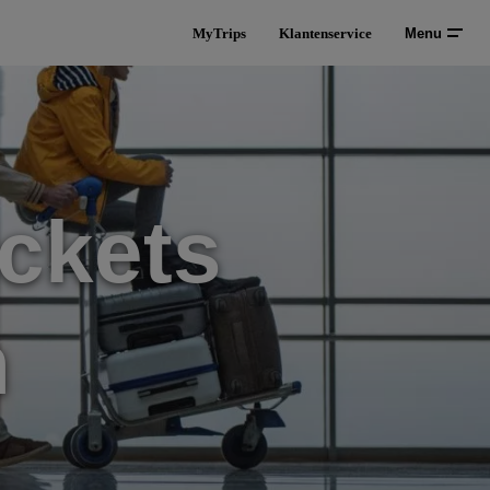
MyTrips
Klantenservice
Menu
ckets
n