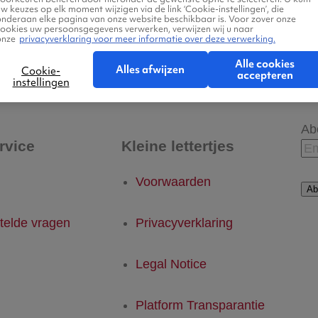
w keuzes op elk moment wijzigen via de link ‘Cookie-instellingen’, die
onderaan elke pagina van onze website beschikbaar is. Voor zover onze
cookies uw persoonsgegevens verwerken, verwijzen wij u naar
onze
privacyverklaring voor meer informatie over deze verwerking.
 - Memmingen
Memmingen - Eindhoven
Alle cookies
Alles afwijzen
Cookie-
accepteren
instellingen
Ab
rvice
Kleine lettertjes
Voorwaarden
Ab
telde vragen
Privacyverklaring
Legal Notice
Platform Transparantie