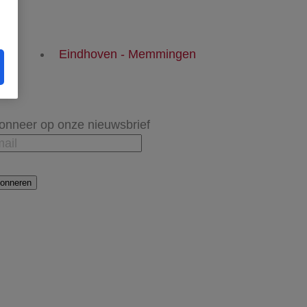
Eindhoven - Memmingen
onneer op onze nieuwsbrief
onneren