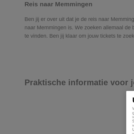
Reis naar Memmingen
Ben jij er over uit dat je de reis naar Memmi
naar Memmingen is. We zoeken allemaal de bes
te vinden. Ben jij klaar om jouw tickets te z
Praktische informatie voor
g
v
v
U