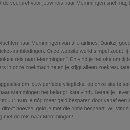
at de voorpret voor jouw reis naar Memmingen snel mag b
e vluchten naar Memmingen van álle airlines. Dankzij goe
gticket-aanbiedingen. Onze website werkt simpel zodat ji
 enkele reis naar Memmingen? En vind je het oké om tijden
ers in onze zoekmachine en je krijgt alleen zoekresultat
ggesties om jouw perfecte vliegticket op onze site te se
 naar Memmingen het belangrijkste vindt. Betaal je liever
luchtduur. Kun je nóg meer geld besparen door vanaf ee
 direct hoeveel geld je met die optie bespaart. Wij vinde
aag met de reis naar Memmingen!