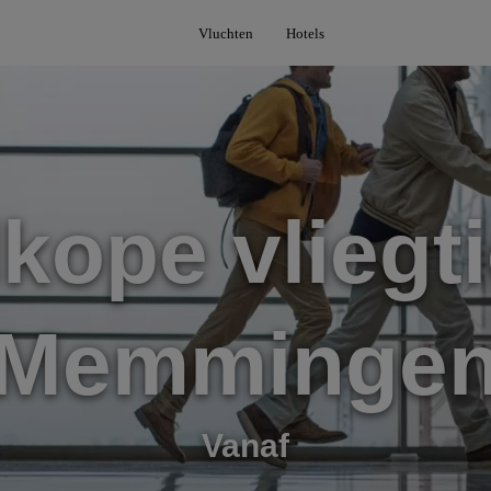
Vluchten
Hotels
kope vliegti
Memminge
Vanaf