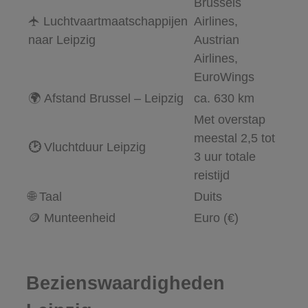
Brussels
🛧 Luchtvaartmaatschappijen
Airlines,
naar Leipzig
Austrian
Airlines,
EuroWings
🌍 Afstand Brussel – Leipzig
ca. 630 km
Met overstap
meestal 2,5 tot
🕑
Vluchtduur Leipzig
3 uur totale
reistijd
🌐 Taal
Duits
🪙 Munteenheid
Euro (€)
Bezienswaardigheden