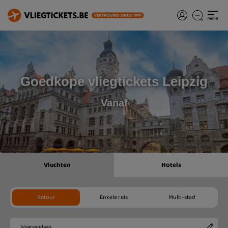
Goedkope vliegtickets Leipzig
Vanaf