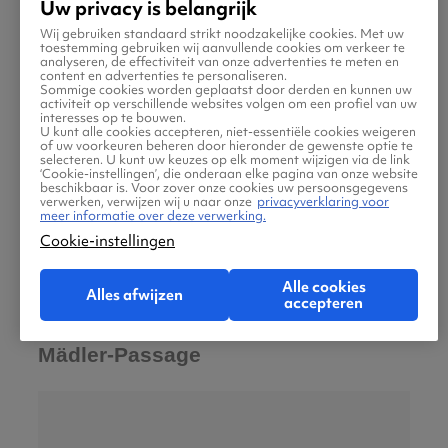
Uw privacy is belangrijk
Wij gebruiken standaard strikt noodzakelijke cookies. Met uw
toestemming gebruiken wij aanvullende cookies om verkeer te
analyseren, de effectiviteit van onze advertenties te meten en
content en advertenties te personaliseren.
Sommige cookies worden geplaatst door derden en kunnen uw
activiteit op verschillende websites volgen om een profiel van uw
interesses op te bouwen.
U kunt alle cookies accepteren, niet-essentiële cookies weigeren
of uw voorkeuren beheren door hieronder de gewenste optie te
Deze kerk is onlosmakelijk verbonden met
selecteren. U kunt uw keuzes op elk moment wijzigen via de link
‘Cookie-instellingen’, die onderaan elke pagina van onze website
Johann Sebastian Bach. Hij werkte hier
beschikbaar is. Voor zover onze cookies uw persoonsgegevens
verwerken, verwijzen wij u naar onze
privacyverklaring voor
jarenlang als cantor en ligt er begraven.
meer informatie over deze verwerking.
Regelmatig zijn er concerten en repetities van
Cookie-instellingen
het beroemde Thomanerchor, wat de plek
Alle cookies
extra bijzonder maakt.
Alles afwijzen
accepteren
Mädler-Passage