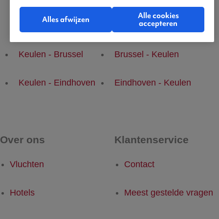
Alle cookies
Alles afwijzen
accepteren
Populaire vluchten
Keulen - Brussel
Brussel - Keulen
Keulen - Eindhoven
Eindhoven - Keulen
Over ons
Klantenservice
Vluchten
Contact
Hotels
Meest gestelde vragen