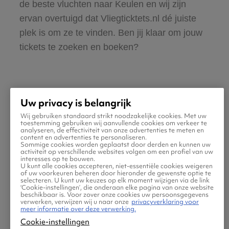
de beste vluchten naar Keulen en wij zijn
ervan overtuigd dat Vliegticktets.nl dé juiste
plek is om ze te vinden. Ben jij klaar om jouw
tickets te zoeken en boeken?
Uw privacy is belangrijk
Wij gebruiken standaard strikt noodzakelijke cookies. Met uw
Praktische informatie voor
toestemming gebruiken wij aanvullende cookies om verkeer te
analyseren, de effectiviteit van onze advertenties te meten en
content en advertenties te personaliseren.
je vlucht naar Keulen
Sommige cookies worden geplaatst door derden en kunnen uw
activiteit op verschillende websites volgen om een profiel van uw
interesses op te bouwen.
U kunt alle cookies accepteren, niet-essentiële cookies weigeren
of uw voorkeuren beheren door hieronder de gewenste optie te
selecteren. U kunt uw keuzes op elk moment wijzigen via de link
‘Cookie-instellingen’, die onderaan elke pagina van onze website
beschikbaar is. Voor zover onze cookies uw persoonsgegevens
verwerken, verwijzen wij u naar onze
privacyverklaring voor
meer informatie over deze verwerking.
Cookie-instellingen