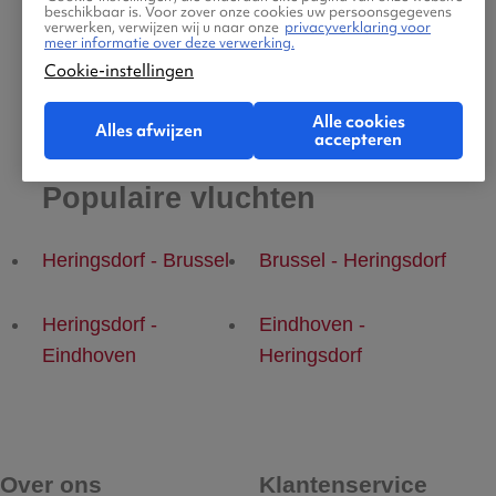
beschikbaar is. Voor zover onze cookies uw persoonsgegevens
verwerken, verwijzen wij u naar onze
privacyverklaring voor
meer informatie over deze verwerking.
Cookie-instellingen
Alle cookies
Alles afwijzen
accepteren
Populaire vluchten
Heringsdorf - Brussel
Brussel - Heringsdorf
Heringsdorf -
Eindhoven -
Eindhoven
Heringsdorf
Over ons
Klantenservice