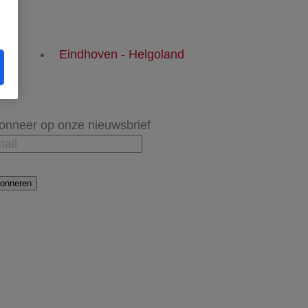
Eindhoven - Helgoland
onneer op onze nieuwsbrief
onneren