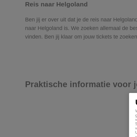
Reis naar Helgoland
Ben jij er over uit dat je de reis naar Helgol
naar Helgoland is. We zoeken allemaal de beste
vinden. Ben jij klaar om jouw tickets te zoek
Praktische informatie voor 
g
v
v
U