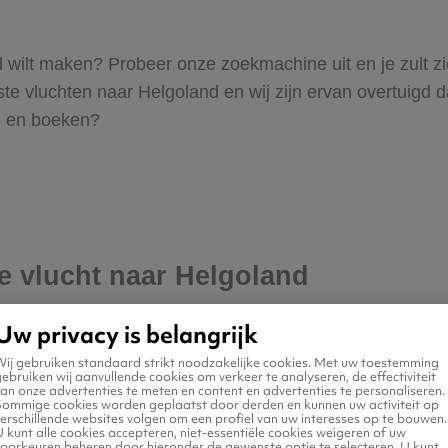
and wilt maken? Probeer onze zoekmachine uit en je zult 
 vluchten naar Helgoland en wij zijn ervan overtuigd dat 
en en boeken?
je vlucht naar Helgoland
Uw privacy is belangrijk
Wij gebruiken standaard strikt noodzakelijke cookies. Met uw toestemming
ebruiken wij aanvullende cookies om verkeer te analyseren, de effectiviteit
an onze advertenties te meten en content en advertenties te personaliseren.
Sommige cookies worden geplaatst door derden en kunnen uw activiteit op
erschillende websites volgen om een profiel van uw interesses op te bouwen.
 kunt alle cookies accepteren, niet-essentiële cookies weigeren of uw
voorkeuren beheren door hieronder de gewenste optie te selecteren. U kunt