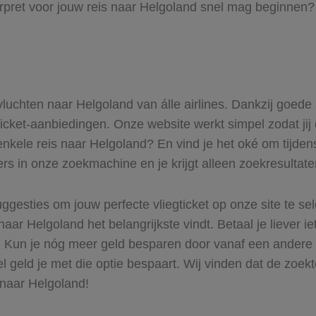
rpret voor jouw reis naar Helgoland snel mag beginnen? 
 vluchten naar Helgoland van álle airlines. Dankzij goede
gticket-aanbiedingen. Onze website werkt simpel zodat jij
enkele reis naar Helgoland? En vind je het oké om tijdens
ers in onze zoekmachine en je krijgt alleen zoekresultat
ggesties om jouw perfecte vliegticket op onze site te se
naar Helgoland het belangrijkste vindt. Betaal je liever 
r. Kun je nóg meer geld besparen door vanaf een andere
el geld je met die optie bespaart. Wij vinden dat de zoek
 naar Helgoland!