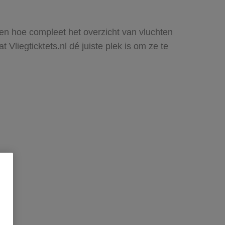
zien hoe compleet het overzicht van vluchten
Vliegticktets.nl dé juiste plek is om ze te