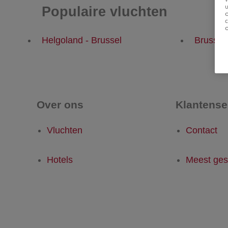
u
Populaire vluchten
Helgoland - Brussel
Brussel
Over ons
Klantense
Vluchten
Contact
Hotels
Meest ges