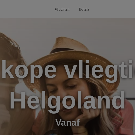
Vluchten
Hotels
kope vliegti
Helgoland
Vanaf