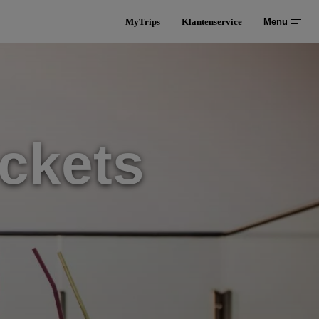
MyTrips
Klantenservice
Menu
ckets