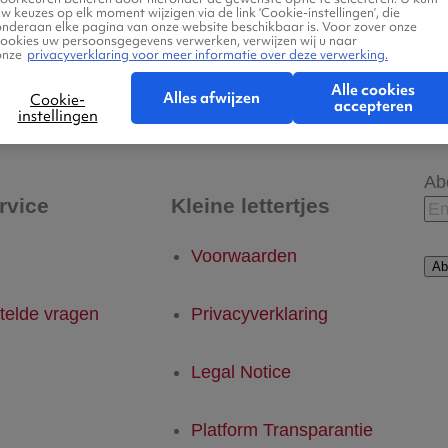
w keuzes op elk moment wijzigen via de link ‘Cookie-instellingen’, die
onderaan elke pagina van onze website beschikbaar is. Voor zover onze
cookies uw persoonsgegevens verwerken, verwijzen wij u naar
onze
privacyverklaring voor meer informatie over deze verwerking.
 - Helgoland
Helgoland - Eindhoven
Alle cookies
Alles afwijzen
Cookie-
accepteren
instellingen
Ab
rvice
Kleine lettertjes
Voorwaarden
Ab
telde vragen
Privacyverklaring
Legal Notice
Platform Transparantie