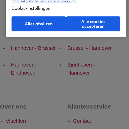
meer informatie over deze verwerking.
Cookie-instellingen
Alle cookies
Alles afwijzen
accepteren
Populaire vluchten
Hannover - Brussel
Brussel - Hannover
Hannover -
Eindhoven -
Eindhoven
Hannover
Over ons
Klantenservice
Vluchten
Contact