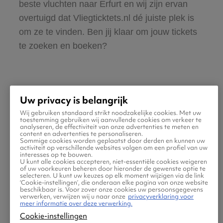
beste vluchten naar Erfurt en wij zijn ervan
overtuigd dat Vliegticktets.nl dé juiste plek is
om ze te vinden. Ben jij klaar om jouw tickets
te zoeken en boeken?
Uw privacy is belangrijk
Wij gebruiken standaard strikt noodzakelijke cookies. Met uw
Praktische informatie voor
toestemming gebruiken wij aanvullende cookies om verkeer te
analyseren, de effectiviteit van onze advertenties te meten en
content en advertenties te personaliseren.
je vlucht naar Erfurt
Sommige cookies worden geplaatst door derden en kunnen uw
activiteit op verschillende websites volgen om een profiel van uw
interesses op te bouwen.
U kunt alle cookies accepteren, niet-essentiële cookies weigeren
of uw voorkeuren beheren door hieronder de gewenste optie te
selecteren. U kunt uw keuzes op elk moment wijzigen via de link
‘Cookie-instellingen’, die onderaan elke pagina van onze website
beschikbaar is. Voor zover onze cookies uw persoonsgegevens
verwerken, verwijzen wij u naar onze
privacyverklaring voor
meer informatie over deze verwerking.
Cookie-instellingen