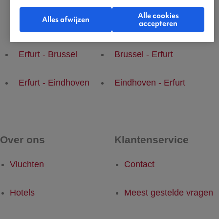
Alle cookies
Alles afwijzen
accepteren
Populaire vluchten
Erfurt - Brussel
Brussel - Erfurt
Erfurt - Eindhoven
Eindhoven - Erfurt
Over ons
Klantenservice
Vluchten
Contact
Hotels
Meest gestelde vragen