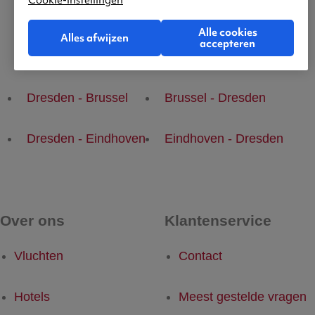
Cookie-instellingen
Alle cookies
Alles afwijzen
accepteren
Populaire vluchten
Dresden - Brussel
Brussel - Dresden
Dresden - Eindhoven
Eindhoven - Dresden
Over ons
Klantenservice
Vluchten
Contact
Hotels
Meest gestelde vragen