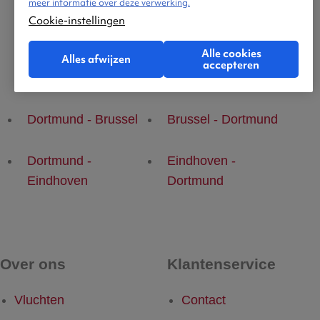
meer informatie over deze verwerking.
Cookie-instellingen
Alle cookies
Alles afwijzen
accepteren
Populaire vluchten
Dortmund - Brussel
Brussel - Dortmund
Dortmund -
Eindhoven -
Eindhoven
Dortmund
Over ons
Klantenservice
Vluchten
Contact