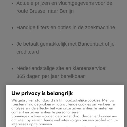
Actuele prijzen en vluchtgegevens voor de
route Brussel naar Berlijn
Handige filters en opties in de zoekmachine
Je betaalt gemakkelijk met Bancontact of je
creditcard
Nederlandstalige site en klantenservice:
365 dagen per jaar bereikbaar
Uw privacy is belangrijk
Zeker van veilig boeken en betalen
Wij gebruiken standaard strikt noodzakelijke cookies. Met uw
toestemming gebruiken wij aanvullende cookies om verkeer te
analyseren, de effectiviteit van onze advertenties te meten en
Boek ook direct een hotel of huurauto voor
content en advertenties te personaliseren.
Sommige cookies worden geplaatst door derden en kunnen uw
in Berlijn
activiteit op verschillende websites volgen om een profiel van uw
interesses op te bouwen.