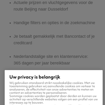
Actuele prijzen en vluchtgegevens voor de
route Beijing naar Dusseldorf
Handige filters en opties in de zoekmachine
Je betaalt gemakkelijk met Bancontact of je
creditcard
Nederlandstalige site en klantenservice:
365 dagen per jaar bereikbaar
Uw privacy is belangrijk
Zeker van veilig boeken en betalen
Wij gebruiken standaard strikt noodzakelijke cookies. Met uw
toestemming gebruiken wij aanvullende cookies om verkeer te
analyseren, de effectiviteit van onze advertenties te meten en
Boek ook direct een hotel of huurauto voor
content en advertenties te personaliseren.
Sommige cookies worden geplaatst door derden en kunnen uw
in Dusseldorf
activiteit op verschillende websites volgen om een profiel van uw
interesses op te bouwen.