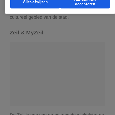
Alles afwijzen
Filmmuseum. De musea liggen op loopafstand
accepteren
van elkaar en vormen samen een belangrijk
cultureel gebied van de stad.
Zeil & MyZeil