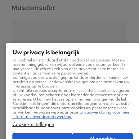
Museumsufer
Uw privacy is belangrijk
Wij gebruiken standaard strikt noodzakelijke cookies. Met uw
toestemming gebruiken wij aanvullende cookies om verkeer te
analyseren, de effectiviteit van onze advertenties te meten en
content en advertenties te personaliseren.
Sommige cookies worden geplaatst door derden en kunnen uw
activiteit op verschillende websites volgen om een profiel van uw
interesses op te bouwen.
U kunt alle cookies accepteren, niet-essentiële cookies weigeren
of uw voorkeuren beheren door hieronder de gewenste optie te
selecteren. U kunt uw keuzes op elk moment wijzigen via de link
‘Cookie-instellingen’, die onderaan elke pagina van onze website
Langs de rivier de Main ligt een
beschikbaar is. Voor zover onze cookies uw persoonsgegevens
verwerken, verwijzen wij u naar onze
privacyverklaring voor meer
aaneengesloten reeks musea. Je vindt hier
informatie over deze verwerking.
Cookie-instellingen
onder andere het Städel Museum, het
Museum für Moderne Kunst en het Deutsches
Alle cookies