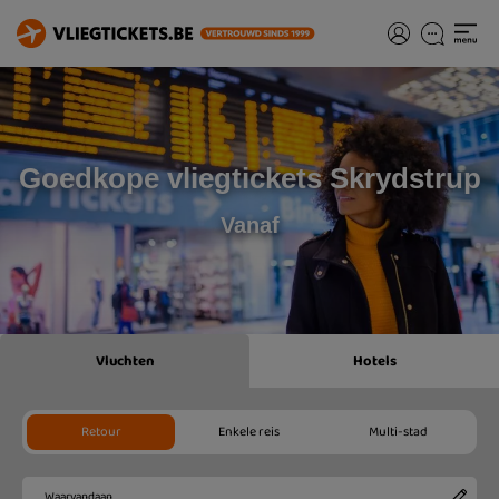
Goedkope vliegtickets Skrydstrup
Vanaf