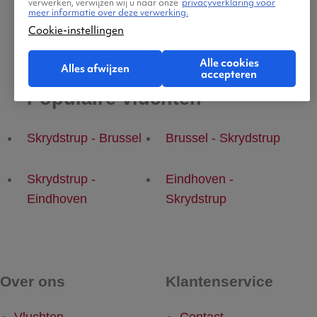
verwerken, verwijzen wij u naar onze
privacyverklaring voor
meer informatie over deze verwerking.
Cookie-instellingen
Alle cookies
Alles afwijzen
accepteren
Populaire vluchten
Skrydstrup - Brussel
Brussel - Skrydstrup
Skrydstrup -
Eindhoven -
Eindhoven
Skrydstrup
Over ons
Klantenservice