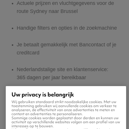
Actuele prijzen en vluchtgegevens voor de
route Sydney naar Brussel
Handige filters en opties in de zoekmachine
Je betaalt gemakkelijk met Bancontact of je
creditcard
Nederlandstalige site en klantenservice:
365 dagen per jaar bereikbaar
Uw privacy is belangrijk
Zeker van veilig boeken en betalen
Wij gebruiken standaard strikt noodzakelijke cookies. Met uw
toestemming gebruiken wij aanvullende cookies om verkeer te
analyseren, de effectiviteit van onze advertenties te meten en
Boek ook direct een hotel of huurauto voor
content en advertenties te personaliseren.
Sommige cookies worden geplaatst door derden en kunnen uw
in Brussel
activiteit op verschillende websites volgen om een profiel van uw
interesses op te bouwen.