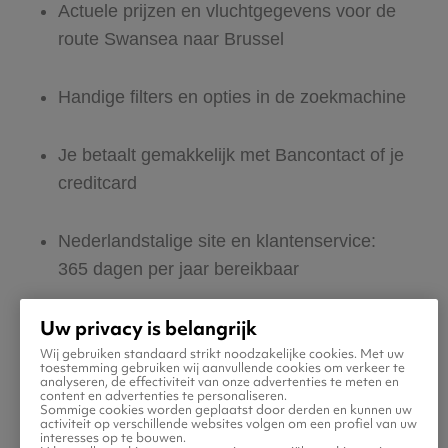
Actuele prijzen en vluchtgegevens voor de
route Swansea naar Brussel
Handige filters en opties in de zoekmachine
Je betaalt gemakkelijk met Bancontact of je
creditcard
Nederlandstalige site en klantenservice:
365 dagen per jaar bereikbaar
Uw privacy is belangrijk
Zeker van veilig boeken en betalen
Wij gebruiken standaard strikt noodzakelijke cookies. Met uw
toestemming gebruiken wij aanvullende cookies om verkeer te
analyseren, de effectiviteit van onze advertenties te meten en
Boek ook direct een hotel of huurauto voor
content en advertenties te personaliseren.
Sommige cookies worden geplaatst door derden en kunnen uw
in Brussel
activiteit op verschillende websites volgen om een profiel van uw
interesses op te bouwen.