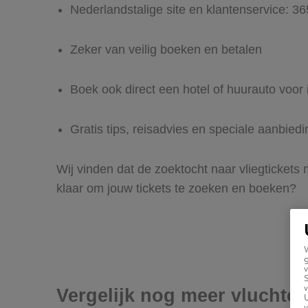
Nederlandstalige site en klantenservice: 3
Zeker van veilig boeken en betalen
Boek ook direct een hotel of huurauto voor 
Gratis tips, reisadvies en speciale aanbied
Wij vinden dat de zoektocht naar vliegtickets 
klaar om jouw tickets te zoeken en boeken?
g
v
v
Vergelijk nog meer vluchten
U