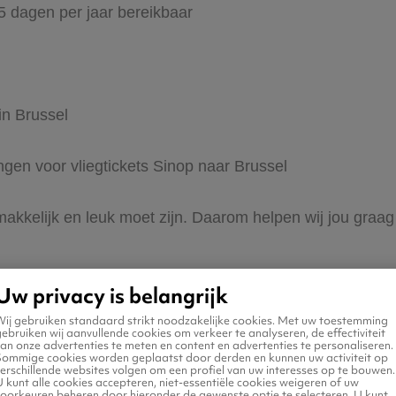
65 dagen per jaar bereikbaar
in Brussel
ingen voor vliegtickets Sinop naar Brussel
makkelijk en leuk moet zijn. Daarom helpen wij jou graag
Uw privacy is belangrijk
Wij gebruiken standaard strikt noodzakelijke cookies. Met uw toestemming
ebruiken wij aanvullende cookies om verkeer te analyseren, de effectiviteit
an onze advertenties te meten en content en advertenties te personaliseren.
Sommige cookies worden geplaatst door derden en kunnen uw activiteit op
erschillende websites volgen om een profiel van uw interesses op te bouwen.
 naar Brussel
 kunt alle cookies accepteren, niet-essentiële cookies weigeren of uw
voorkeuren beheren door hieronder de gewenste optie te selecteren. U kunt