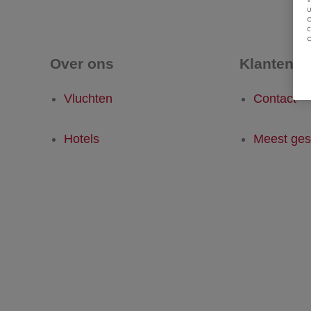
u
Over ons
Klantense
Vluchten
Contact
Hotels
Meest ges