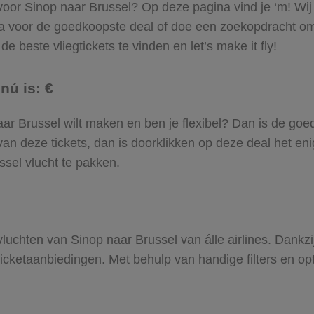
 voor Sinop naar Brussel? Op deze pagina vind je ‘m! Wij
Ga voor de goedkoopste deal of doe een zoekopdracht om
e beste vliegtickets te vinden en let’s make it fly!
nú is: €
 naar Brussel wilt maken en ben je flexibel? Dan is de goe
an deze tickets, dan is doorklikken op deze deal het enig
ssel vlucht te pakken.
 vluchten van Sinop naar Brussel van álle airlines. Dankz
gticketaanbiedingen. Met behulp van handige filters en op