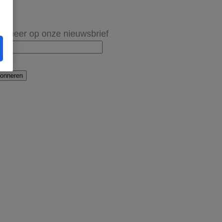
onneer op onze nieuwsbrief
onneren