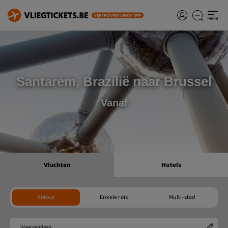
Santarém, Brazilië naar Brussel
Vanaf