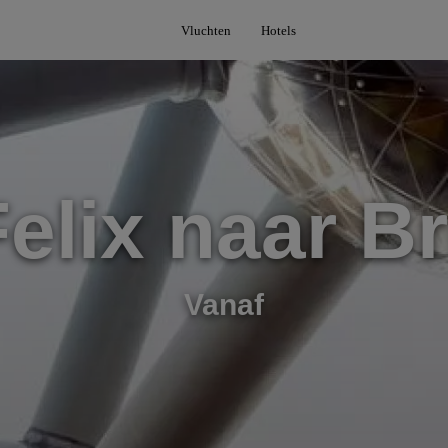
Vluchten
Hotels
elix naar B
Vanaf