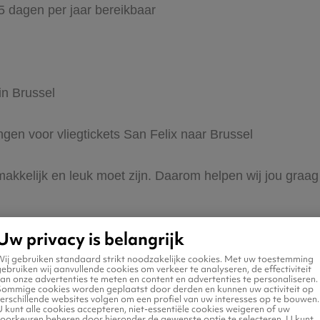
65 dagen per jaar bereikbaar
in Brussel
ingen voor vliegtickets San Felix naar Brussel
 makkelijk en leuk moet zijn. Daarom helpen wij jou graa
Uw privacy is belangrijk
Wij gebruiken standaard strikt noodzakelijke cookies. Met uw toestemming
ebruiken wij aanvullende cookies om verkeer te analyseren, de effectiviteit
an onze advertenties te meten en content en advertenties te personaliseren.
Sommige cookies worden geplaatst door derden en kunnen uw activiteit op
erschillende websites volgen om een profiel van uw interesses op te bouwen.
 naar Brussel
 kunt alle cookies accepteren, niet-essentiële cookies weigeren of uw
voorkeuren beheren door hieronder de gewenste optie te selecteren. U kunt