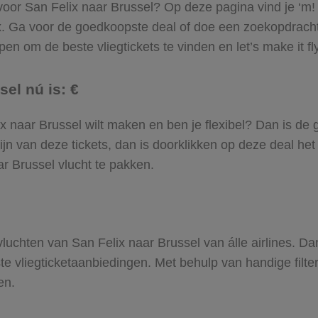
 voor San Felix naar Brussel? Op deze pagina vind je ‘m! 
ix. Ga voor de goedkoopste deal of doe een zoekopdracht
en om de beste vliegtickets te vinden en let’s make it fl
sel nú is: €
elix naar Brussel wilt maken en ben je flexibel? Dan is de
jn van deze tickets, dan is doorklikken op deze deal het
aar Brussel vlucht te pakken.
 vluchten van San Felix naar Brussel van álle airlines. D
ste vliegticketaanbiedingen. Met behulp van handige filte
en.