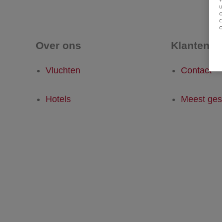
u
Over ons
Klantense
Vluchten
Contact
Hotels
Meest ges