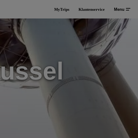
MyTrips
Klantenservice
Menu
russel