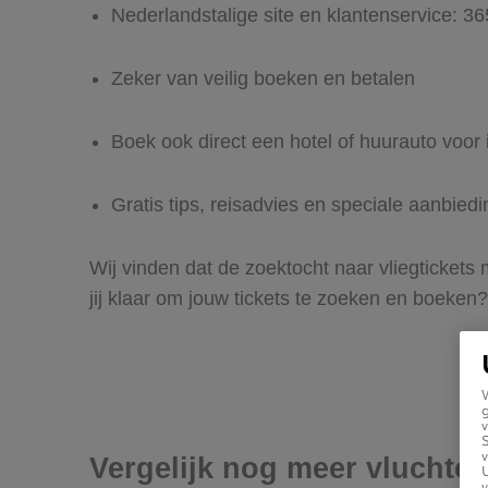
Nederlandstalige site en klantenservice: 3
Zeker van veilig boeken en betalen
Boek ook direct een hotel of huurauto voor 
Gratis tips, reisadvies en speciale aanbied
Wij vinden dat de zoektocht naar vliegtickets
jij klaar om jouw tickets te zoeken en boeken?
g
v
v
Vergelijk nog meer vluchten
U