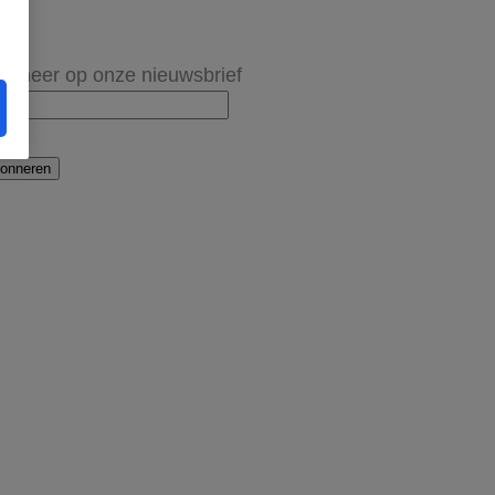
onneer op onze nieuwsbrief
onneren