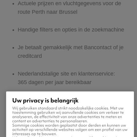
Actuele prijzen en vluchtgegevens voor de
route Perth naar Brussel
Handige filters en opties in de zoekmachine
Je betaalt gemakkelijk met Bancontact of je
creditcard
Nederlandstalige site en klantenservice:
365 dagen per jaar bereikbaar
Uw privacy is belangrijk
Zeker van veilig boeken en betalen
Wij gebruiken standaard strikt noodzakelijke cookies. Met uw
toestemming gebruiken wij aanvullende cookies om verkeer te
analyseren, de effectiviteit van onze advertenties te meten en
Boek ook direct een hotel of huurauto voor
content en advertenties te personaliseren.
Sommige cookies worden geplaatst door derden en kunnen uw
in Brussel
activiteit op verschillende websites volgen om een profiel van uw
interesses op te bouwen.