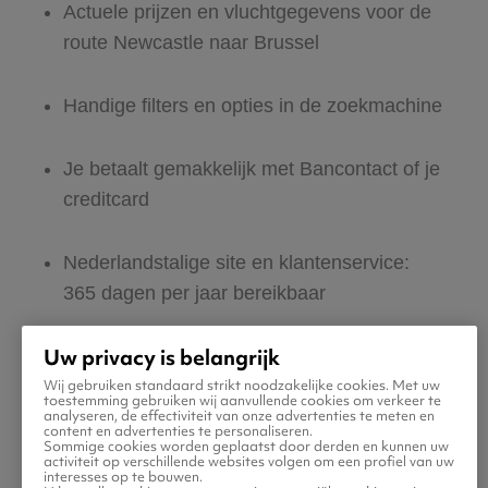
Actuele prijzen en vluchtgegevens voor de
route Newcastle naar Brussel
Handige filters en opties in de zoekmachine
Je betaalt gemakkelijk met Bancontact of je
creditcard
Nederlandstalige site en klantenservice:
365 dagen per jaar bereikbaar
Uw privacy is belangrijk
Zeker van veilig boeken en betalen
Wij gebruiken standaard strikt noodzakelijke cookies. Met uw
toestemming gebruiken wij aanvullende cookies om verkeer te
analyseren, de effectiviteit van onze advertenties te meten en
Boek ook direct een hotel of huurauto voor
content en advertenties te personaliseren.
Sommige cookies worden geplaatst door derden en kunnen uw
in Brussel
activiteit op verschillende websites volgen om een profiel van uw
interesses op te bouwen.