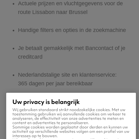
Actuele prijzen en vluchtgegevens voor de
route Lissabon naar Brussel
Handige filters en opties in de zoekmachine
Je betaalt gemakkelijk met Bancontact of je
creditcard
Nederlandstalige site en klantenservice:
365 dagen per jaar bereikbaar
Uw privacy is belangrijk
Zeker van veilig boeken en betalen
Wij gebruiken standaard strikt noodzakelijke cookies. Met uw
toestemming gebruiken wij aanvullende cookies om verkeer te
analyseren, de effectiviteit van onze advertenties te meten en
Boek ook direct een hotel of huurauto voor
content en advertenties te personaliseren.
Sommige cookies worden geplaatst door derden en kunnen uw
in Brussel
activiteit op verschillende websites volgen om een profiel van uw
interesses op te bouwen.