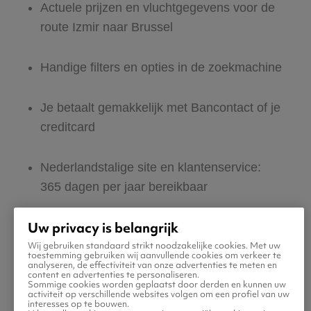
Actuele prijzen en vluchtgegevens voor de
route Izmir naar Brussel
Handige filters en opties in de zoekmachine
Je betaalt gemakkelijk met Bancontact of je
creditcard
Nederlandstalige site en klantenservice:
365 dagen per jaar bereikbaar
Uw privacy is belangrijk
Zeker van veilig boeken en betalen
Wij gebruiken standaard strikt noodzakelijke cookies. Met uw
toestemming gebruiken wij aanvullende cookies om verkeer te
analyseren, de effectiviteit van onze advertenties te meten en
Boek ook direct een hotel of huurauto voor
content en advertenties te personaliseren.
Sommige cookies worden geplaatst door derden en kunnen uw
in Brussel
activiteit op verschillende websites volgen om een profiel van uw
interesses op te bouwen.