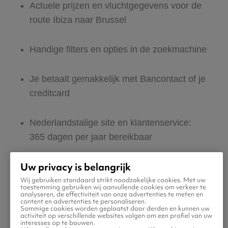
Actuele prijzen en vluchtgegevens voor de
route Ibiza naar Brussel
Handige filters en opties in de zoekmachine
Je betaalt gemakkelijk met Bancontact of je
creditcard
Nederlandstalige site en klantenservice:
365 dagen per jaar bereikbaar
Uw privacy is belangrijk
Zeker van veilig boeken en betalen
Wij gebruiken standaard strikt noodzakelijke cookies. Met uw
toestemming gebruiken wij aanvullende cookies om verkeer te
analyseren, de effectiviteit van onze advertenties te meten en
Boek ook direct een hotel of huurauto voor
content en advertenties te personaliseren.
Sommige cookies worden geplaatst door derden en kunnen uw
in Brussel
activiteit op verschillende websites volgen om een profiel van uw
interesses op te bouwen.