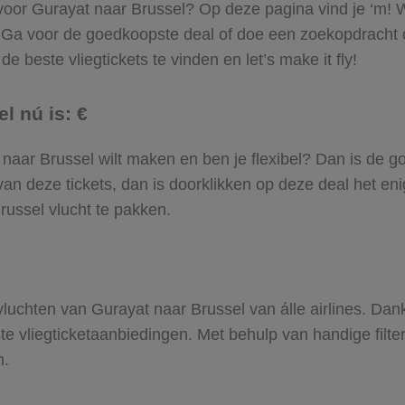
 voor Gurayat naar Brussel? Op deze pagina vind je ‘m! W
. Ga voor de goedkoopste deal of doe een zoekopdracht
e beste vliegtickets te vinden en let’s make it fly!
l nú is: €
at naar Brussel wilt maken en ben je flexibel? Dan is de g
an deze tickets, dan is doorklikken op deze deal het enig
russel vlucht te pakken.
 vluchten van Gurayat naar Brussel van álle airlines. Dan
ste vliegticketaanbiedingen. Met behulp van handige filte
n.