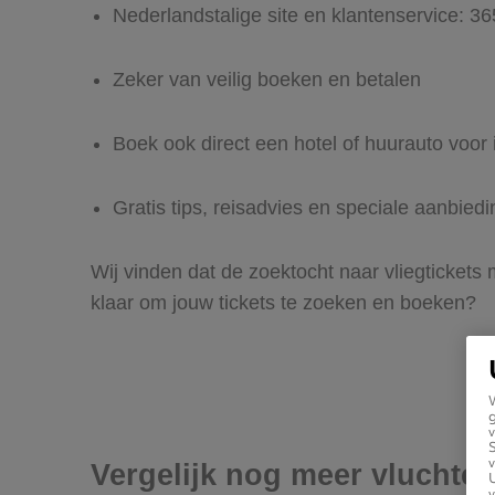
Nederlandstalige site en klantenservice: 3
Zeker van veilig boeken en betalen
Boek ook direct een hotel of huurauto voor 
Gratis tips, reisadvies en speciale aanbied
Wij vinden dat de zoektocht naar vliegtickets 
klaar om jouw tickets te zoeken en boeken?
g
v
v
Vergelijk nog meer vluchten
U