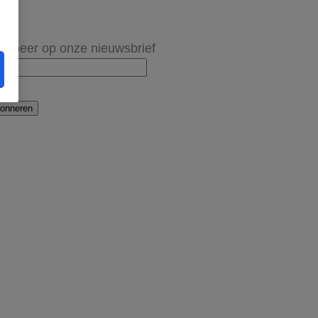
onneer op onze nieuwsbrief
onneren