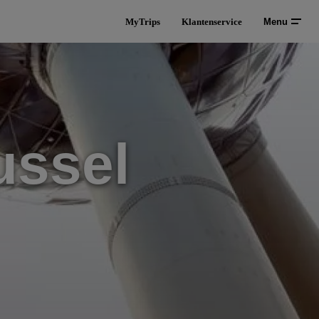
MyTrips
Klantenservice
Menu
ussel