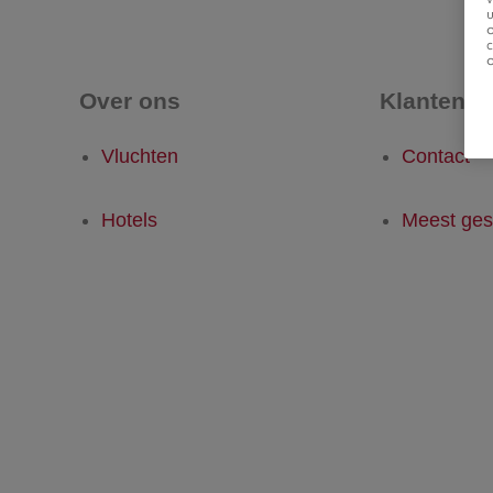
u
Over ons
Klantense
Vluchten
Contact
Hotels
Meest ges