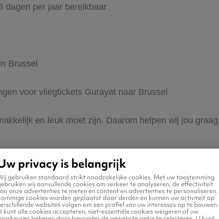
65 dagen per jaar bereikbaar
in Brussel
ingen voor vliegtickets Gurayat naar Brussel
makkelijk en leuk moet zijn. Daarom helpen wij jou graag
Uw privacy is belangrijk
Wij gebruiken standaard strikt noodzakelijke cookies. Met uw toestemming
ebruiken wij aanvullende cookies om verkeer te analyseren, de effectiviteit
an onze advertenties te meten en content en advertenties te personaliseren.
Sommige cookies worden geplaatst door derden en kunnen uw activiteit op
erschillende websites volgen om een profiel van uw interesses op te bouwen.
 naar Brussel
 kunt alle cookies accepteren, niet-essentiële cookies weigeren of uw
voorkeuren beheren door hieronder de gewenste optie te selecteren. U kunt