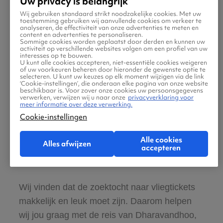
Uw privacy is belangrijk
Wij gebruiken standaard strikt noodzakelijke cookies. Met uw
Nederlandstalige site en klantenservice:
toestemming gebruiken wij aanvullende cookies om verkeer te
analyseren, de effectiviteit van onze advertenties te meten en
365 dagen per jaar bereikbaar
content en advertenties te personaliseren.
Sommige cookies worden geplaatst door derden en kunnen uw
activiteit op verschillende websites volgen om een profiel van uw
interesses op te bouwen.
Zeker van veilig boeken en betalen
U kunt alle cookies accepteren, niet-essentiële cookies weigeren
of uw voorkeuren beheren door hieronder de gewenste optie te
selecteren. U kunt uw keuzes op elk moment wijzigen via de link
‘Cookie-instellingen’, die onderaan elke pagina van onze website
Boek ook direct een hotel of huurauto voor
beschikbaar is. Voor zover onze cookies uw persoonsgegevens
verwerken, verwijzen wij u naar onze
privacyverklaring voor
in Brussel
meer informatie over deze verwerking.
Cookie-instellingen
Gratis tips, reisadvies en speciale
Alle cookies
Alles afwijzen
aanbiedingen voor vliegtickets
accepteren
Dharavandhoo, Malediven naar Brussel
Wij vinden dat de zoektocht naar vliegtickets
makkelijk en leuk moet zijn. Daarom helpen
wij jou graag met de reis van Dharavandhoo,