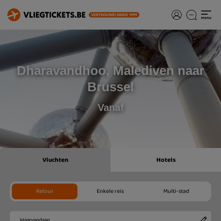
Dharavandhoo, Malediven naar
Brussel
Vanaf