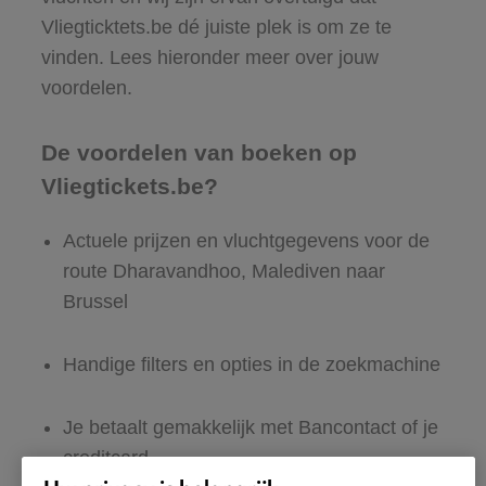
Vliegticktets.be dé juiste plek is om ze te
vinden. Lees hieronder meer over jouw
voordelen.
De voordelen van boeken op
Vliegtickets.be?
Actuele prijzen en vluchtgegevens voor de
route Dharavandhoo, Malediven naar
Brussel
Handige filters en opties in de zoekmachine
Je betaalt gemakkelijk met Bancontact of je
creditcard