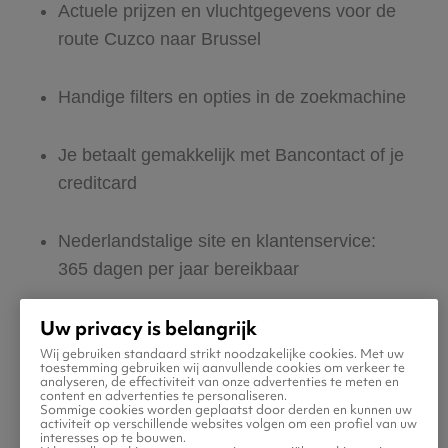
Actuele prijzen en vluchtgegevens voor de
route Cuzco naar Brussel
Handige filters en opties in de zoekmachine
Je betaalt gemakkelijk met Bancontact of je
creditcard
Nederlandstalige site en klantenservice:
365 dagen per jaar bereikbaar
Uw privacy is belangrijk
Zeker van veilig boeken en betalen
Wij gebruiken standaard strikt noodzakelijke cookies. Met uw
toestemming gebruiken wij aanvullende cookies om verkeer te
analyseren, de effectiviteit van onze advertenties te meten en
Boek ook direct een hotel of huurauto voor
content en advertenties te personaliseren.
Sommige cookies worden geplaatst door derden en kunnen uw
in Brussel
activiteit op verschillende websites volgen om een profiel van uw
interesses op te bouwen.