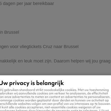
65 dagen per jaar bereikbaar
in Brussel
ingen voor vliegtickets Cruz naar Brussel
makkelijk en leuk moet zijn. Daarom helpen wij jou graag
Uw privacy is belangrijk
Wij gebruiken standaard strikt noodzakelijke cookies. Met uw toestemming
ebruiken wij aanvullende cookies om verkeer te analyseren, de effectiviteit
an onze advertenties te meten en content en advertenties te personaliseren.
Sommige cookies worden geplaatst door derden en kunnen uw activiteit op
erschillende websites volgen om een profiel van uw interesses op te bouwen.
 naar Brussel
 kunt alle cookies accepteren, niet-essentiële cookies weigeren of uw
voorkeuren beheren door hieronder de gewenste optie te selecteren. U kunt