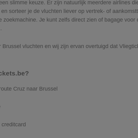
n slimme keuze. Er zijn natuurlijk meerdere airlines di
t en sorteer je de vluchten liever op vertrek- of aankomstt
 zoekmachine. Je kunt zelfs direct zien of bagage voor 
.
Brussel vluchten en wij zijn ervan overtuigd dat Vliegtick
ckets.be?
route Cruz naar Brussel
e
 creditcard