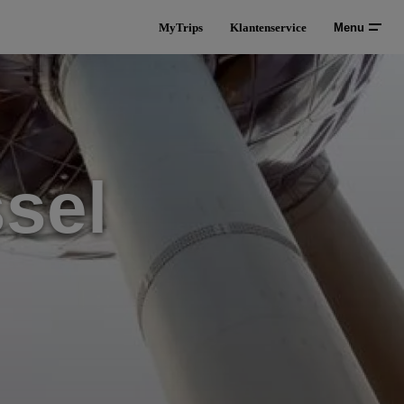
MyTrips
Klantenservice
Menu
sel