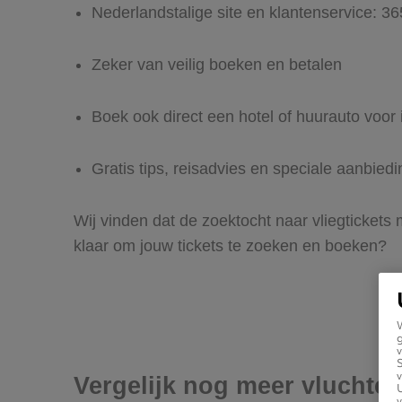
Nederlandstalige site en klantenservice: 3
Zeker van veilig boeken en betalen
Boek ook direct een hotel of huurauto voor 
Gratis tips, reisadvies en speciale aanbied
Wij vinden dat de zoektocht naar vliegtickets 
klaar om jouw tickets te zoeken en boeken?
g
v
v
Vergelijk nog meer vluchten
U