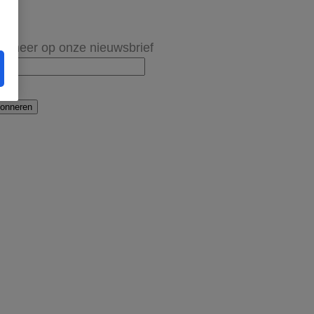
onneer op onze nieuwsbrief
onneren