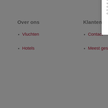
u
Over ons
Klantense
Vluchten
Contact
Hotels
Meest ges