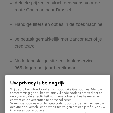
Actuele prijzen en vluchtgegevens voor de
route Chulman naar Brussel
Handige filters en opties in de zoekmachine
Je betaalt gemakkelijk met Bancontact of je
creditcard
Nederlandstalige site en klantenservice:
365 dagen per jaar bereikbaar
Uw privacy is belangrijk
Zeker van veilig boeken en betalen
Wij gebruiken standaard strikt noodzakelijke cookies. Met uw
toestemming gebruiken wij aanvullende cookies om verkeer te
analyseren, de effectiviteit van onze advertenties te meten en
Boek ook direct een hotel of huurauto voor
content en advertenties te personaliseren.
Sommige cookies worden geplaatst door derden en kunnen uw
in Brussel
activiteit op verschillende websites volgen om een profiel van uw
interesses op te bouwen.