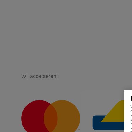
Wij accepteren:
g
v
v
U