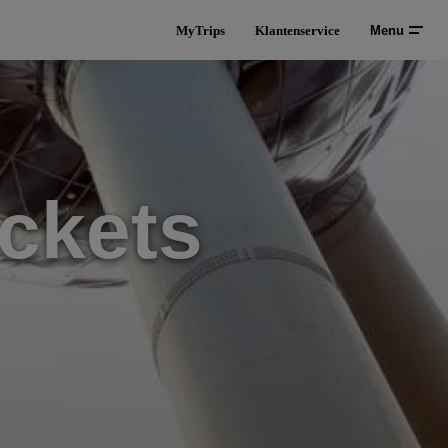
MyTrips
Klantenservice
Menu
ckets