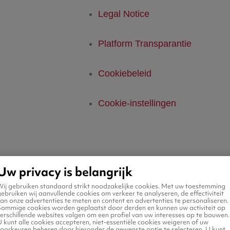
Legal Notice
Platform Transparantie
Cookiebeleid
Cookie-instellingen
Uw privacy is belangrijk
Wij gebruiken standaard strikt noodzakelijke cookies. Met uw toestemming
ebruiken wij aanvullende cookies om verkeer te analyseren, de effectiviteit
an onze advertenties te meten en content en advertenties te personaliseren.
Sommige cookies worden geplaatst door derden en kunnen uw activiteit op
erschillende websites volgen om een profiel van uw interesses op te bouwen.
 kunt alle cookies accepteren, niet-essentiële cookies weigeren of uw
voorkeuren beheren door hieronder de gewenste optie te selecteren. U kunt