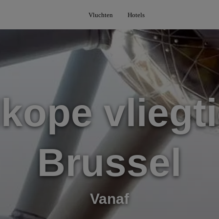
Vluchten
Hotels
kope vliegti
Brussel
Vanaf