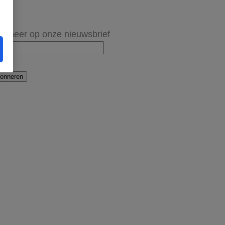
onneer op onze nieuwsbrief
onneren