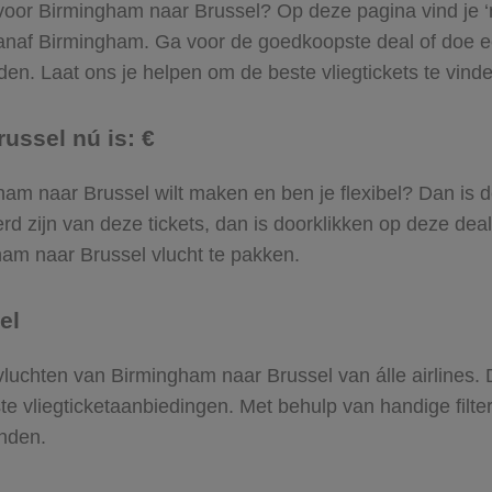
 voor Birmingham naar Brussel? Op deze pagina vind je ‘m!
 vanaf Birmingham. Ga voor de goedkoopste deal of doe
en. Laat ons je helpen om de beste vliegtickets te vinden
ussel nú is: €
ngham naar Brussel wilt maken en ben je flexibel? Dan is 
d zijn van deze tickets, dan is doorklikken op deze deal
gham naar Brussel vlucht te pakken.
el
 vluchten van Birmingham naar Brussel van álle airlines.
ste vliegticketaanbiedingen. Met behulp van handige filte
onden.