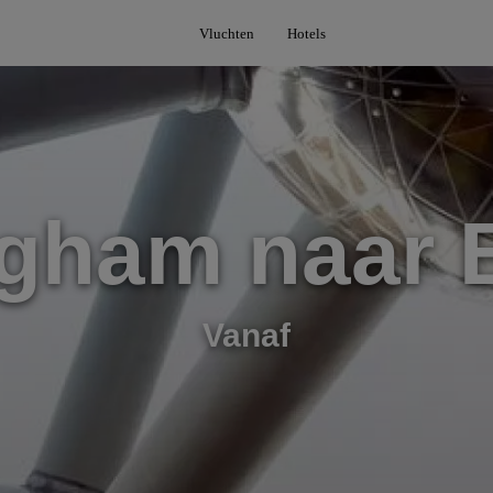
Vluchten
Hotels
gham naar 
Vanaf