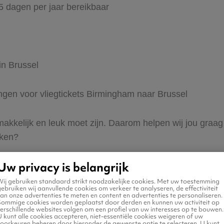
65 dagen per jaar bereikbaar
in Brussel
ingen voor vliegtickets Birmingham naar Brussel
 makkelijk en leuk moet zijn. Daarom helpen wij jou graa
eken?
Uw privacy is belangrijk
Wij gebruiken standaard strikt noodzakelijke cookies. Met uw toestemming
ebruiken wij aanvullende cookies om verkeer te analyseren, de effectiviteit
an onze advertenties te meten en content en advertenties te personaliseren.
Sommige cookies worden geplaatst door derden en kunnen uw activiteit op
erschillende websites volgen om een profiel van uw interesses op te bouwen.
 naar Brussel
 kunt alle cookies accepteren, niet-essentiële cookies weigeren of uw
voorkeuren beheren door hieronder de gewenste optie te selecteren. U kunt