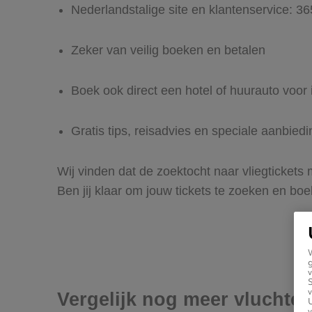
Nederlandstalige site en klantenservice: 3
Zeker van veilig boeken en betalen
Boek ook direct een hotel of huurauto voor 
Gratis tips, reisadvies en speciale aanbied
Wij vinden dat de zoektocht naar vliegtickets
Ben jij klaar om jouw tickets te zoeken en bo
g
v
v
Vergelijk nog meer vluchten
U