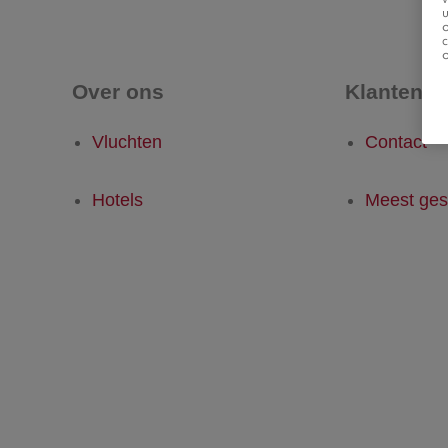
u
Over ons
Klantense
Vluchten
Contact
Hotels
Meest ges