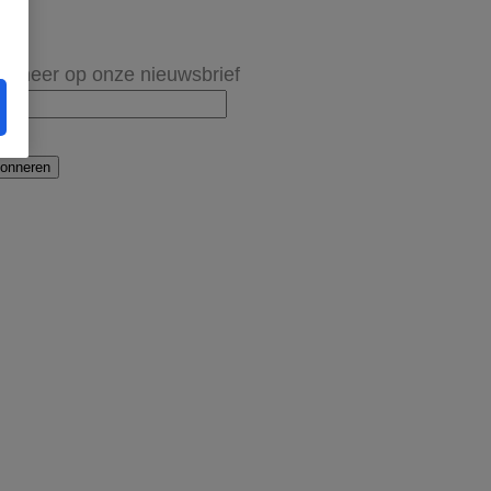
onneer op onze nieuwsbrief
onneren