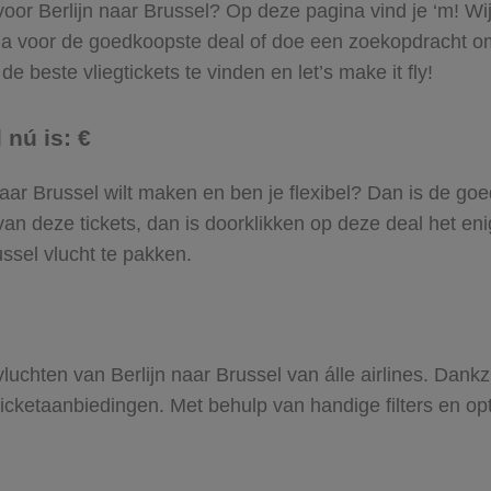
 voor Berlijn naar Brussel? Op deze pagina vind je ‘m! Wi
 Ga voor de goedkoopste deal of doe een zoekopdracht om
e beste vliegtickets te vinden en let’s make it fly!
 nú is: €
n naar Brussel wilt maken en ben je flexibel? Dan is de go
an deze tickets, dan is doorklikken op deze deal het enig
ussel vlucht te pakken.
 vluchten van Berlijn naar Brussel van álle airlines. Dank
gticketaanbiedingen. Met behulp van handige filters en op