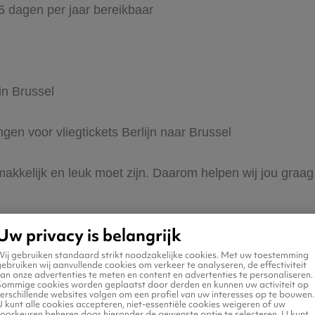
65 dagen per jaar bereikbaar
in Brussel
ngen voor vliegtickets Berlijn naar Brussel
makkelijk en leuk moet zijn. Daarom helpen wij jou graag 
Uw privacy is belangrijk
Wij gebruiken standaard strikt noodzakelijke cookies. Met uw toestemming
ebruiken wij aanvullende cookies om verkeer te analyseren, de effectiviteit
an onze advertenties te meten en content en advertenties te personaliseren.
Sommige cookies worden geplaatst door derden en kunnen uw activiteit op
erschillende websites volgen om een profiel van uw interesses op te bouwen.
 naar Brussel
 kunt alle cookies accepteren, niet-essentiële cookies weigeren of uw
voorkeuren beheren door hieronder de gewenste optie te selecteren. U kunt