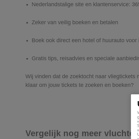
Nederlandstalige site en klantenservice: 3
Zeker van veilig boeken en betalen
Boek ook direct een hotel of huurauto voor 
Gratis tips, reisadvies en speciale aanbiedi
Wij vinden dat de zoektocht naar vliegtickets 
klaar om jouw tickets te zoeken en boeken?
g
v
v
Vergelijk nog meer vluchten
U