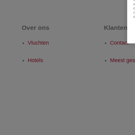
u
Over ons
Klantense
Vluchten
Contact
Hotels
Meest ges