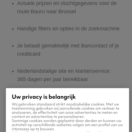
Actuele prijzen en vluchtgegevens voor de
route Bauru naar Brussel
Handige filters en opties in de zoekmachine
Je betaalt gemakkelijk met Bancontact of je
creditcard
Nederlandstalige site en klantenservice:
365 dagen per jaar bereikbaar
Uw privacy is belangrijk
Zeker van veilig boeken en betalen
Wij gebruiken standaard strikt noodzakelijke cookies. Met uw
toestemming gebruiken wij aanvullende cookies om verkeer te
analyseren, de effectiviteit van onze advertenties te meten en
Boek ook direct een hotel of huurauto voor
content en advertenties te personaliseren.
Sommige cookies worden geplaatst door derden en kunnen uw
in Brussel
activiteit op verschillende websites volgen om een profiel van uw
interesses op te bouwen.