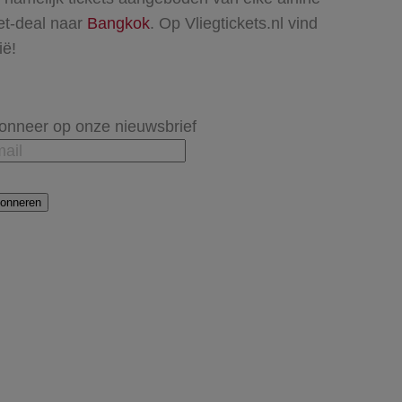
ket-deal naar
Bangkok
. Op Vliegtickets.nl vind
ië!
onneer op onze nieuwsbrief
onneren