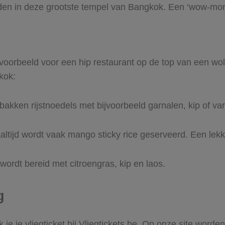
n in deze grootste tempel van Bangkok. Een ‘wow-mome
bijvoorbeeld voor een hip restaurant op de top van een wo
kok:
gebakken rijstnoedels met bijvoorbeeld garnalen, kip of va
altijd wordt vaak mango sticky rice geserveerd. Een lekk
ordt bereid met citroengras, kip en laos.
g
e je vliegticket bij Vliegtickets.be. Op onze site worde