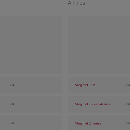
Airlines
v.a.
v.a
Vlieg met KLM
v.a.
v.a
Vlieg met Turkish Airlines
v.a.
v.a
Vlieg met Emirates