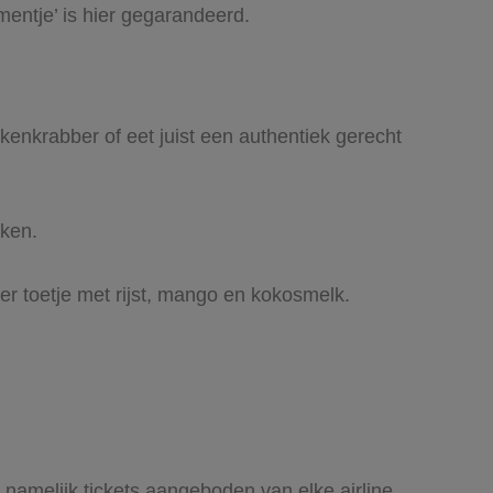
ntje’ is hier gegarandeerd.
lkenkrabber of eet juist een authentiek gerecht
rken.
er toetje met rijst, mango en kokosmelk.
n namelijk tickets aangeboden van elke airline