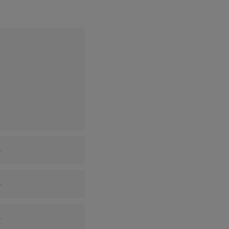
.
.
.