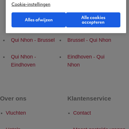
Cookie-instellingen
Alle cookies
Alles afwijzen
accepteren
Populaire vluchten
Qui Nhon - Brussel
Brussel - Qui Nhon
Qui Nhon -
Eindhoven - Qui
Eindhoven
Nhon
Over ons
Klantenservice
Vluchten
Contact