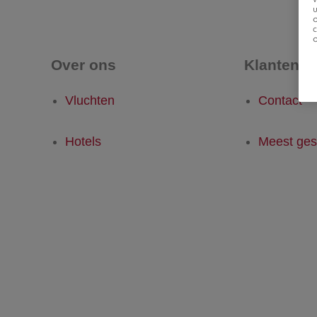
u
Over ons
Klantense
Vluchten
Contact
Hotels
Meest ges