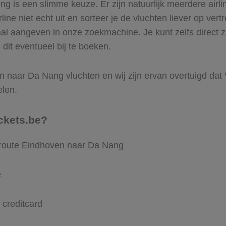
 is een slimme keuze. Er zijn natuurlijk meerdere airl
ine niet echt uit en sorteer je de vluchten liever op vert
aal aangeven in onze zoekmachine. Je kunt zelfs direct 
dit eventueel bij te boeken.
 naar Da Nang vluchten en wij zijn ervan overtuigd dat Vl
elen.
ckets.be?
e route Eindhoven naar Da Nang
e
 creditcard