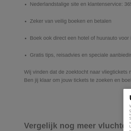
Nederlandstalige site en klantenservice: 3
Zeker van veilig boeken en betalen
Boek ook direct een hotel of huurauto voor
Gratis tips, reisadvies en speciale aanbie
Wij vinden dat de zoektocht naar vliegtickets
Ben jij klaar om jouw tickets te zoeken en bo
g
v
v
Vergelijk nog meer vluchte
U