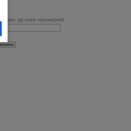
onneer op onze nieuwsbrief
onneren