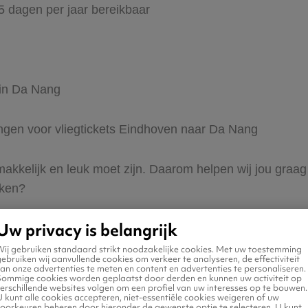
65 dagen per jaar bereikbaar
 in Da Nang
dingen voor vliegtickets Eindhoven naar Da Nang
 makkelijk en leuk moet zijn. Daarom helpen wij jou gra
eken?
Uw privacy is belangrijk
Wij gebruiken standaard strikt noodzakelijke cookies. Met uw toestemming
ebruiken wij aanvullende cookies om verkeer te analyseren, de effectiviteit
an onze advertenties te meten en content en advertenties te personaliseren.
Sommige cookies worden geplaatst door derden en kunnen uw activiteit op
erschillende websites volgen om een profiel van uw interesses op te bouwen.
n naar Da Nang
 kunt alle cookies accepteren, niet-essentiële cookies weigeren of uw
voorkeuren beheren door hieronder de gewenste optie te selecteren. U kunt