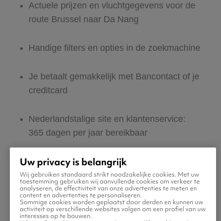
Actuele prijzen en vluchtgegevens voor de
route Brussel naar Da Nang
Handige filters en opties in de zoekmachine
Je betaalt gemakkelijk met Bancontact of je
creditcard
Nederlandstalige site en klantenservice:
365 dagen per jaar bereikbaar
Uw privacy is belangrijk
Zeker van veilig boeken en betalen
Wij gebruiken standaard strikt noodzakelijke cookies. Met uw
toestemming gebruiken wij aanvullende cookies om verkeer te
analyseren, de effectiviteit van onze advertenties te meten en
Boek ook direct een hotel of huurauto voor
content en advertenties te personaliseren.
Sommige cookies worden geplaatst door derden en kunnen uw
in Da Nang
activiteit op verschillende websites volgen om een profiel van uw
interesses op te bouwen.