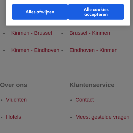
Alle cookies
Alles afwijzen
accepteren
Populaire vluchten
Kinmen - Brussel
Brussel - Kinmen
Kinmen - Eindhoven
Eindhoven - Kinmen
Over ons
Klantenservice
Vluchten
Contact
Hotels
Meest gestelde vragen