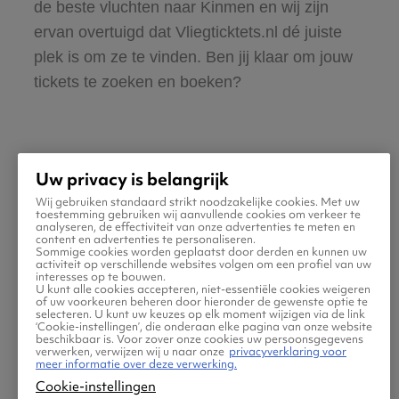
de beste vluchten naar Kinmen en wij zijn
ervan overtuigd dat Vliegticktets.nl dé juiste
plek is om ze te vinden. Ben jij klaar om jouw
tickets te zoeken en boeken?
Uw privacy is belangrijk
Wij gebruiken standaard strikt noodzakelijke cookies. Met uw
Praktische informatie voor
toestemming gebruiken wij aanvullende cookies om verkeer te
analyseren, de effectiviteit van onze advertenties te meten en
content en advertenties te personaliseren.
je vlucht naar Kinmen
Sommige cookies worden geplaatst door derden en kunnen uw
activiteit op verschillende websites volgen om een profiel van uw
interesses op te bouwen.
U kunt alle cookies accepteren, niet-essentiële cookies weigeren
of uw voorkeuren beheren door hieronder de gewenste optie te
selecteren. U kunt uw keuzes op elk moment wijzigen via de link
‘Cookie-instellingen’, die onderaan elke pagina van onze website
beschikbaar is. Voor zover onze cookies uw persoonsgegevens
verwerken, verwijzen wij u naar onze
privacyverklaring voor
meer informatie over deze verwerking.
Cookie-instellingen