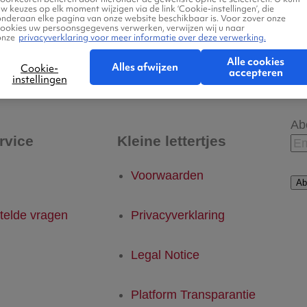
w keuzes op elk moment wijzigen via de link ‘Cookie-instellingen’, die
onderaan elke pagina van onze website beschikbaar is. Voor zover onze
cookies uw persoonsgegevens verwerken, verwijzen wij u naar
onze
privacyverklaring voor meer informatie over deze verwerking.
 - Hengchun
Hengchun - Eindhoven
Alle cookies
Alles afwijzen
Cookie-
accepteren
instellingen
Ab
rvice
Kleine lettertjes
Voorwaarden
Ab
telde vragen
Privacyverklaring
Legal Notice
Platform Transparantie