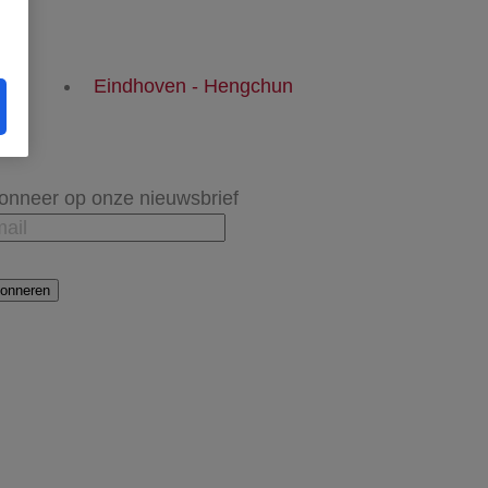
Eindhoven - Hengchun
onneer op onze nieuwsbrief
onneren