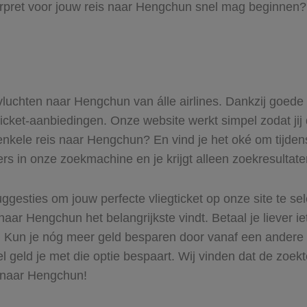
orpret voor jouw reis naar Hengchun snel mag beginnen? 
 vluchten naar Hengchun van álle airlines. Dankzij goede
gticket-aanbiedingen. Onze website werkt simpel zodat jij
enkele reis naar Hengchun? En vind je het oké om tijdens
ers in onze zoekmachine en je krijgt alleen zoekresultat
ggesties om jouw perfecte vliegticket op onze site te se
naar Hengchun het belangrijkste vindt. Betaal je liever 
ur. Kun je nóg meer geld besparen door vanaf een ander
el geld je met die optie bespaart. Wij vinden dat de zoek
s naar Hengchun!