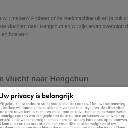
hun wilt maken? Probeer onze zoekmachine uit en je zult 
 vluchten naar Hengchun en wij zijn ervan overtuigd dat 
en en boeken?
je vlucht naar Hengchun
Uw privacy is belangrijk
Wij gebruiken standaard strikt noodzakelijke cookies. Met uw toestemming
ebruiken wij aanvullende cookies om verkeer te analyseren, de effectiviteit
an onze advertenties te meten en content en advertenties te personaliseren.
Sommige cookies worden geplaatst door derden en kunnen uw activiteit op
erschillende websites volgen om een profiel van uw interesses op te bouwen.
 kunt alle cookies accepteren, niet-essentiële cookies weigeren of uw
voorkeuren beheren door hieronder de gewenste optie te selecteren. U kunt