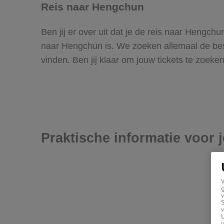
Reis naar Hengchun
Ben jij er over uit dat je de reis naar Hengc
naar Hengchun is. We zoeken allemaal de beste
vinden. Ben jij klaar om jouw tickets te zoek
Praktische informatie voor 
g
v
v
U