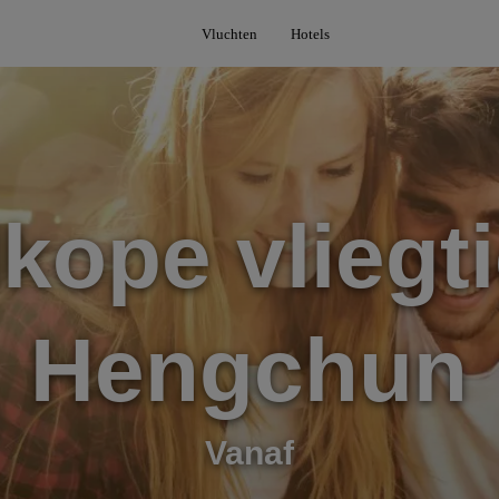
Vluchten
Hotels
kope vliegti
Hengchun
Vanaf