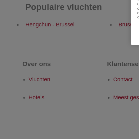
u
Populaire vluchten
Hengchun - Brussel
Brussel
Over ons
Klantense
Vluchten
Contact
Hotels
Meest ges