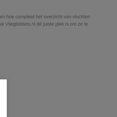
zien hoe compleet het overzicht van vluchten
Vliegticktets.nl dé juiste plek is om ze te