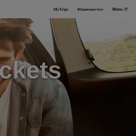
MyTrips
Klantenservice
Menu
ckets