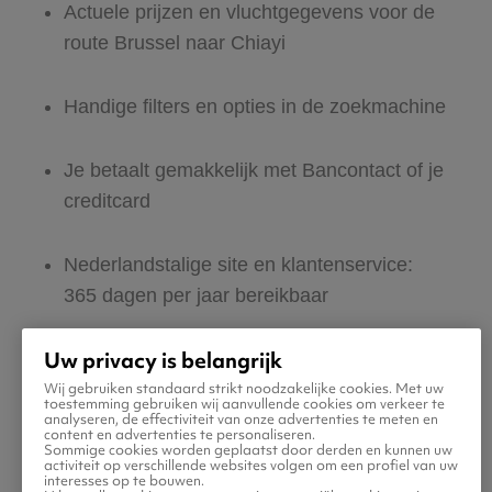
Actuele prijzen en vluchtgegevens voor de
route Brussel naar Chiayi
Handige filters en opties in de zoekmachine
Je betaalt gemakkelijk met Bancontact of je
creditcard
Nederlandstalige site en klantenservice:
365 dagen per jaar bereikbaar
Uw privacy is belangrijk
Zeker van veilig boeken en betalen
Wij gebruiken standaard strikt noodzakelijke cookies. Met uw
toestemming gebruiken wij aanvullende cookies om verkeer te
analyseren, de effectiviteit van onze advertenties te meten en
Boek ook direct een hotel of huurauto voor
content en advertenties te personaliseren.
Sommige cookies worden geplaatst door derden en kunnen uw
in Chiayi
activiteit op verschillende websites volgen om een profiel van uw
interesses op te bouwen.