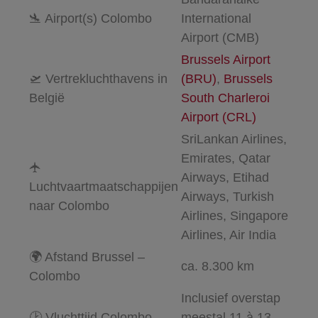
🛬 Airport(s) Colombo
International
Airport (CMB)
Brussels Airport
🛫 Vertrekluchthavens in
(BRU)
,
Brussels
België
South Charleroi
Airport (CRL)
SriLankan Airlines,
Emirates, Qatar
🛧
Airways, Etihad
Luchtvaartmaatschappijen
Airways, Turkish
naar Colombo
Airlines, Singapore
Airlines, Air India
🌍 Afstand Brussel –
ca. 8.300 km
Colombo
Inclusief overstap
🕑 Vluchttijd Colombo
meestal 11 à 13