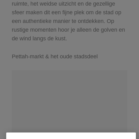
ruimte, het weidse uitzicht en de gezellige
sfeer maken dit een fijne plek om de stad op
een authentieke manier te ontdekken. Op
rustige momenten hoor je alleen de golven en
de wind langs de kust.
Pettah-markt & het oude stadsdeel