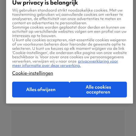
Uw privacy is belangrijk
Wij gebruiken standaard strikt noodzakelijke cookies. Met uw
toestemming gebruiken wij aanvullende cookies om verkeer te
analyseren, de effectiviteit van onze advertenties te meten en
Pettah is een van de meest levendige buurten
content en advertenties te personaliseren.
Sommige cookies worden geplaatst door derden en kunnen uw
van Colombo. Je loopt er door smalle straten
activiteit op verschillende websites volgen om een profiel van uw
interesses op te bouwen.
vol kleine winkeltjes en kraampjes met fruit,
U kunt alle cookies accepteren, niet-essentiële cookies weigeren
of uw voorkeuren beheren door hieronder de gewenste optie te
kruiden en stoffen. Tussen de markten staan
selecteren. U kunt uw keuzes op elk moment wijzigen via de link
‘Cookie-instellingen’, die onderaan elke pagina van onze website
ook kleurrijke tempels en oude koloniale
beschikbaar is. Voor zover onze cookies uw persoonsgegevens
verwerken, verwijzen wij u naar onze
privacyverklaring voor
gebouwen. Het is een makkelijke manier om
meer informatie over deze verwerking.
het dagelijkse leven en de historische kant van
Cookie-instellingen
de stad in een oogopzicht te zien.
Alle cookies
Alles afwijzen
accepteren
Gangaramaya Temple & Seema Malaka